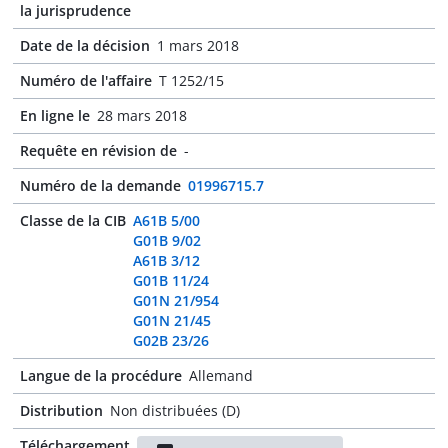
la jurisprudence
Date de la décision
1 mars 2018
Numéro de l'affaire
T 1252/15
En ligne le
28 mars 2018
Requête en révision de
-
Numéro de la demande
01996715.7
Classe de la CIB
A61B 5/00
G01B 9/02
A61B 3/12
G01B 11/24
G01N 21/954
G01N 21/45
G02B 23/26
Langue de la procédure
Allemand
Distribution
Non distribuées (D)
Téléchargement