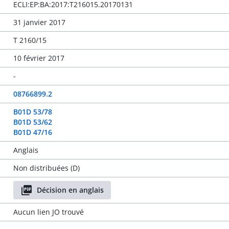
ECLI:EP:BA:2017:T216015.20170131
31 janvier 2017
T 2160/15
10 février 2017
-
08766899.2
B01D 53/78
B01D 53/62
B01D 47/16
Anglais
Non distribuées (D)
Décision en anglais
Aucun lien JO trouvé