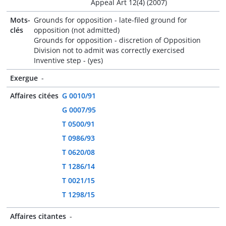
Appeal Art 12(4) (2007)
Mots-
Grounds for opposition - late-filed ground for
clés
opposition (not admitted)
Grounds for opposition - discretion of Opposition
Division not to admit was correctly exercised
Inventive step - (yes)
Exergue
-
Affaires citées
G 0010/91
G 0007/95
T 0500/91
T 0986/93
T 0620/08
T 1286/14
T 0021/15
T 1298/15
Affaires citantes
-