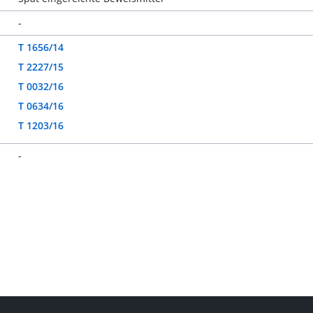
-
T 1656/14
T 2227/15
T 0032/16
T 0634/16
T 1203/16
-