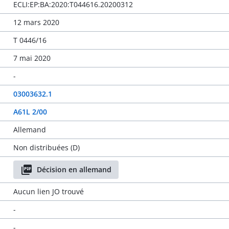
ECLI:EP:BA:2020:T044616.20200312
12 mars 2020
T 0446/16
7 mai 2020
-
03003632.1
A61L 2/00
Allemand
Non distribuées (D)
Décision en allemand
Aucun lien JO trouvé
-
-