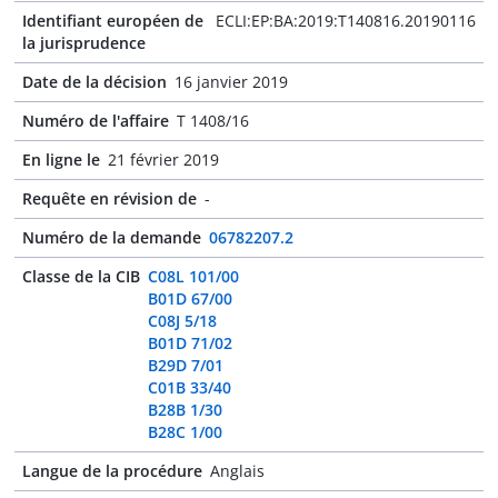
Identifiant européen de
ECLI:EP:BA:2019:T140816.20190116
la jurisprudence
Date de la décision
16 janvier 2019
Numéro de l'affaire
T 1408/16
En ligne le
21 février 2019
Requête en révision de
-
Numéro de la demande
06782207.2
Classe de la CIB
C08L 101/00
B01D 67/00
C08J 5/18
B01D 71/02
B29D 7/01
C01B 33/40
B28B 1/30
B28C 1/00
Langue de la procédure
Anglais