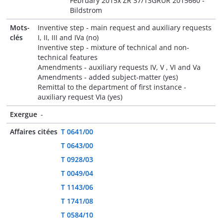
February 2015x ZR 37/13GRUR 2015660 -
Bildstrom
Mots-
Inventive step - main request and auxiliary requests
clés
I, II, III and IVa (no)
Inventive step - mixture of technical and non-
technical features
Amendments - auxiliary requests IV, V , VI and Va
Amendments - added subject-matter (yes)
Remittal to the department of first instance -
auxiliary request VIa (yes)
Exergue
-
Affaires citées
T 0641/00
T 0643/00
T 0928/03
T 0049/04
T 1143/06
T 1741/08
T 0584/10