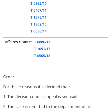
T 0862/10
T 0407/11
T 1375/11
T 1802/13
T 0336/14
Affaires citantes
T 0886/17
T 1091/17
T 0505/18
Order
For these reasons it is decided that:
1. The decision under appeal is set aside.
2. The case is remitted to the department of first