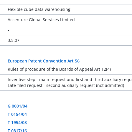
Flexible cube data warehousing
Accenture Global Services Limited
-
3.5.07
-
European Patent Convention Art 56
Rules of procedure of the Boards of Appeal Art 12(4)
Inventive step - main request and first and third auxiliary requ
Late-filed request - second auxiliary request (not admitted)
-
G 0001/04
T 0154/04
T 1954/08
T 0817/16