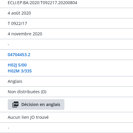
ECLI:EP:BA:2020:T092217.20200804
4 août 2020
T 0922/17
4 novembre 2020
-
04704453.2
H02J 5/00
H02M 3/335
Anglais
Non distribuées (D)
Décision en anglais
Aucun lien JO trouvé
-