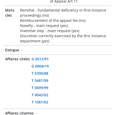
of Appeal Art 11
Mots-
Remittal - fundamental deficiency in first-instance
clés
proceedings (no)
Reimbursement of the appeal fee (no)
Novelty - main request (yes)
Inventive step - main request (yes)
Discretion correctly exercised by the first instance
department (yes)
Exergue
-
Affaires citées
G 0012/91
G 0004/19
T 0390/88
T 0481/99
T 0699/99
T 0042/02
T 1081/02
Affaires citantes
-