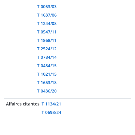
T 0053/03
T 1637/06
T 1244/08
T 0547/11
T 1868/11
T 2524/12
T 0784/14
T 0454/15
T 1021/15
T 1653/18
T 0436/20
Affaires citantes
T 1134/21
T 0698/24