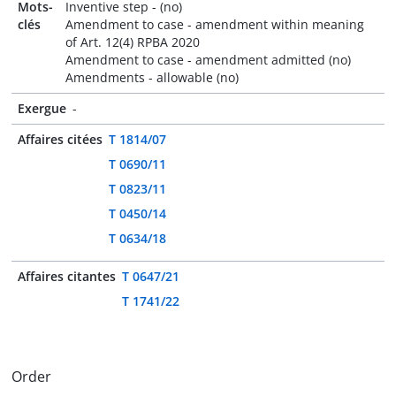
Mots-
Inventive step - (no)
clés
Amendment to case - amendment within meaning
of Art. 12(4) RPBA 2020
Amendment to case - amendment admitted (no)
Amendments - allowable (no)
Exergue
-
Affaires citées
T 1814/07
T 0690/11
T 0823/11
T 0450/14
T 0634/18
Affaires citantes
T 0647/21
T 1741/22
Order