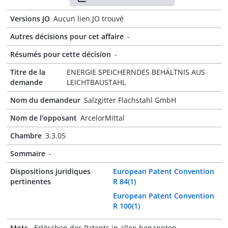
Versions JO
Aucun lien JO trouvé
Autres décisions pour cet affaire
-
Résumés pour cette décision
-
Titre de la
ENERGIE SPEICHERNDES BEHÄLTNIS AUS
demande
LEICHTBAUSTAHL
Nom du demandeur
Salzgitter Flachstahl GmbH
Nom de l'opposant
ArcelorMittal
Chambre
3.3.05
Sommaire
-
Dispositions juridiques
European Patent Convention
pertinentes
R 84(1)
European Patent Convention
R 100(1)
Mots-
Erlöschen des Patents in allen benannten