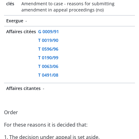
clés
Amendment to case - reasons for submitting
amendment in appeal proceedings (no)
Exergue
-
Affaires citées
G 0009/91
T 0019/90
T 0596/96
T 0190/99
T 0063/06
T 0491/08
Affaires citantes
-
Order
For these reasons it is decided that:
1. The decision under appeal is set aside.