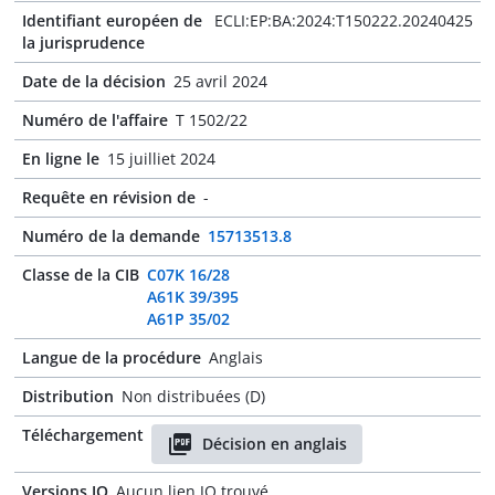
Identifiant européen de
ECLI:EP:BA:2024:T150222.20240425
la jurisprudence
Date de la décision
25 avril 2024
Numéro de l'affaire
T 1502/22
En ligne le
15 juilliet 2024
Requête en révision de
-
Numéro de la demande
15713513.8
Classe de la CIB
C07K 16/28
A61K 39/395
A61P 35/02
Langue de la procédure
Anglais
Distribution
Non distribuées (D)
Téléchargement
Décision en anglais
Versions JO
Aucun lien JO trouvé