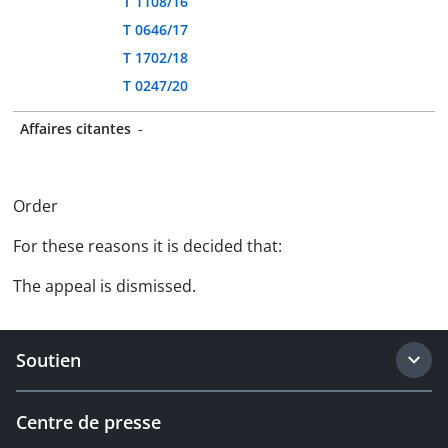
T 1108/16
T 0646/17
T 1702/18
T 0247/20
Affaires citantes
-
Order
For these reasons it is decided that:
The appeal is dismissed.
Soutien
Centre de presse