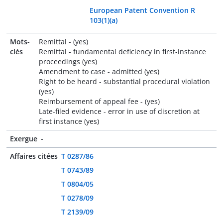
European Patent Convention R
103(1)(a)
Mots-
Remittal - (yes)
clés
Remittal - fundamental deficiency in first-instance
proceedings (yes)
Amendment to case - admitted (yes)
Right to be heard - substantial procedural violation
(yes)
Reimbursement of appeal fee - (yes)
Late-filed evidence - error in use of discretion at
first instance (yes)
Exergue
-
Affaires citées
T 0287/86
T 0743/89
T 0804/05
T 0278/09
T 2139/09