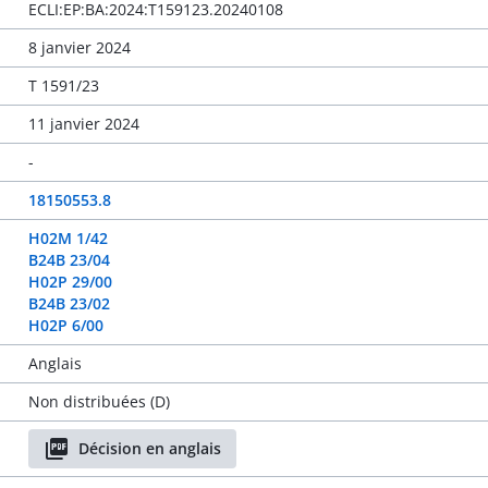
ECLI:EP:BA:2024:T159123.20240108
8 janvier 2024
T 1591/23
11 janvier 2024
-
18150553.8
H02M 1/42
B24B 23/04
H02P 29/00
B24B 23/02
H02P 6/00
Anglais
Non distribuées (D)
Décision en anglais