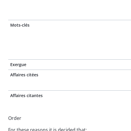
Mots-clés
Exergue
Affaires citées
Affaires citantes
Order
For these reasons it is decided that: