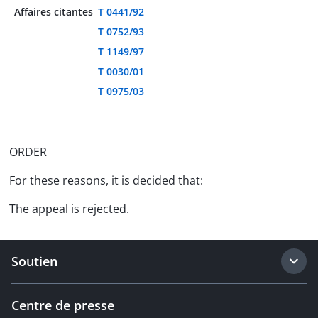
Affaires citantes
T 0441/92
T 0752/93
T 1149/97
T 0030/01
T 0975/03
ORDER
For these reasons, it is decided that:
The appeal is rejected.
Soutien
Centre de presse