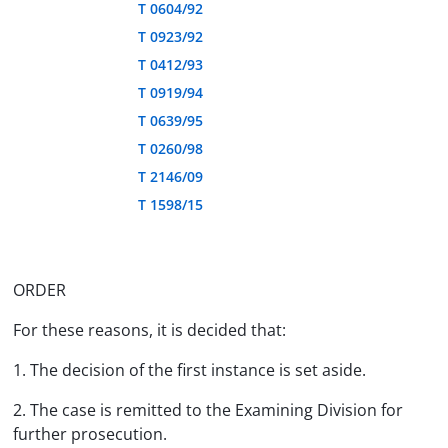
T 0604/92
T 0923/92
T 0412/93
T 0919/94
T 0639/95
T 0260/98
T 2146/09
T 1598/15
ORDER
For these reasons, it is decided that:
1. The decision of the first instance is set aside.
2. The case is remitted to the Examining Division for
further prosecution.