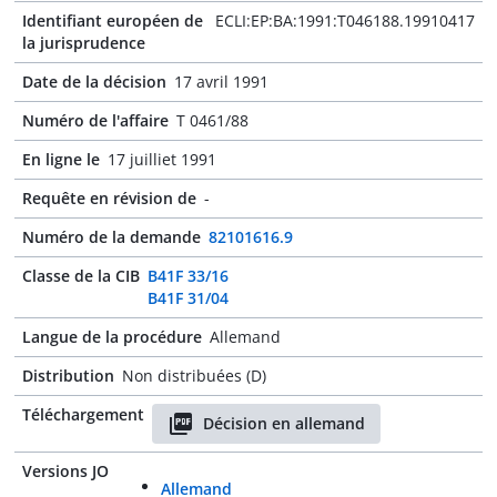
Identifiant européen de
ECLI:EP:BA:1991:T046188.19910417
la jurisprudence
Date de la décision
17 avril 1991
Numéro de l'affaire
T 0461/88
En ligne le
17 juilliet 1991
Requête en révision de
-
Numéro de la demande
82101616.9
Classe de la CIB
B41F 33/16
B41F 31/04
Langue de la procédure
Allemand
Distribution
Non distribuées (D)
Téléchargement
Décision en allemand
Versions JO
Allemand