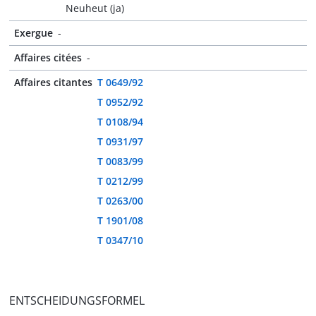
Neuheut (ja)
Exergue
-
Affaires citées
-
Affaires citantes
T 0649/92
T 0952/92
T 0108/94
T 0931/97
T 0083/99
T 0212/99
T 0263/00
T 1901/08
T 0347/10
ENTSCHEIDUNGSFORMEL