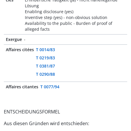
Lösung
Enabling disclosure (yes)
Inventive step (yes) - non-obvious solution
Availability to the public - Burden of proof of
alleged facts
Exergue
-
Affaires citées
T 0014/83
T 0219/83
T 0381/87
T 0290/88
Affaires citantes
T 0077/94
ENTSCHEIDUNGSFORMEL
Aus diesen Gründen wird entschieden: