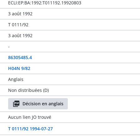
ECLI:EP:BA:1992:T011192.19920803
3 août 1992
T 0111/92
3 août 1992
-
86305485.4
H04N 9/82
Anglais
Non distribuées (D)
Décision en anglais
Aucun lien JO trouvé
T 0111/92 1994-07-27