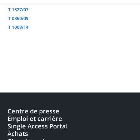
T 1327/07
T 0860/09
T 1008/14
Centre de presse
Emploi et carrière
Single Access Portal
Achats