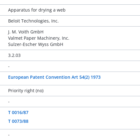
Apparatus for drying a web
Beloit Technologies, Inc.
J. M. Voith GmbH
Valmet Paper Machinery, Inc.
Sulzer-Escher Wyss GmbH
3.2.03
-
European Patent Convention Art 54(2) 1973
Priority right (no)
-
T 0016/87
T 0073/88
-