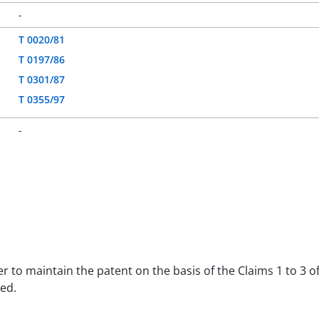
-
T 0020/81
T 0197/86
T 0301/87
T 0355/97
-
der to maintain the patent on the basis of the Claims 1 to 3 o
ed.