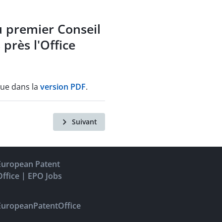
u premier Conseil
près l'Office
que dans la
version PDF
.
Suivant
European Patent
|
Office
EPO Jobs
EuropeanPatentOffice