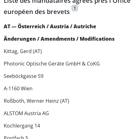
Liste des mandataires agréés près l'Office
1
européen des brevets
AT — Österreich / Austria / Autriche
Änderungen / Amendments / Modifications
Kittag, Gerd (AT)
Photonic Optische Geräte GmbH & CoKG
Seeböckgasse 59
A-1160 Wien
Roßboth, Werner Heinz (AT)
ALSTOM Austria AG
Kochlergang 14
Postfach 5