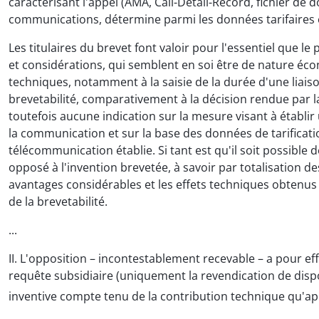
caractérisant l'appel (AMA, Call-Detail-Record, fichier de 
communications, détermine parmi les données tarifaires en
Les titulaires du brevet font valoir pour l'essentiel que 
et considérations, qui semblent en soi être de nature éc
techniques, notamment à la saisie de la durée d'une liai
brevetabilité, comparativement à la décision rendue par l
toutefois aucune indication sur la mesure visant à établir
la communication et sur la base des données de tarificati
télécommunication établie. Si tant est qu'il soit possible
opposé à l'invention brevetée, à savoir par totalisation d
avantages considérables et les effets techniques obtenus 
de la brevetabilité.
...
II. L'opposition – incontestablement recevable – a pour eff
requête subsidiaire (uniquement la revendication de disposi
inventive compte tenu de la contribution technique qu'appo