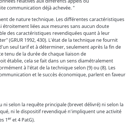
données relatives aux différents appels ou
adite communication déjà achevée. "
ement de nature technique. Les différentes caractéristiques
 si étroitement liées aux mesures sans aucun doute
ble des caractéristiques revendiquées quant à leur
er" (GRUR 1992, 430). L'état de la technique ne fournit
'un seul tarif et à déterminer, seulement après la fin de
te tenu de la durée de chaque liaison de
oit établie, cela se fait dans un sens diamétralement
rmément à l'état de la technique selon (9) ou (8). Les
a communication et le succès économique, parlent en faveur
ni selon la requête principale (brevet délivré) ni selon la
qué, ni le dispositif revendiqué n'impliquent une activité
er
es 1
et 4 PatG).