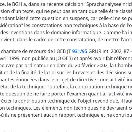
ce, le BGH a, dans sa récente décision "Sprachanalyseeinri
sion d'un texte, qui ne peut pas en tant que telle être cla
ependant laissé cette question en suspens, car celle-ci ne s
dération" les constatations non techniques à la base de l'o
ive des inventions dans le domaine informatique. Comme l'a 
nvient, dans le cadre de cette constatation, de mettre l'ac
 chambre de recours de l'OEB (
T 931/95
GRUR Int. 2002, 87 -
avril 1999, non publiée au JO OEB) et après avoir fait réfé
n oeuvre par ordinateur en date du 20 février 2002, la Chamb
t et de la finalité de la Loi sur les brevets et des décision
es énoncées dans le projet de directive - une activité invent
état de la technique. Toutefois, la contribution technique 
te question de ne faire porter l'examen quant à l'activité inve
cier la contribution technique de l'objet revendiqué, il fa
on techniques. Les éléments non techniques ne devraient ce
e où ils ne présentent aucun rapport technique et ne contrib