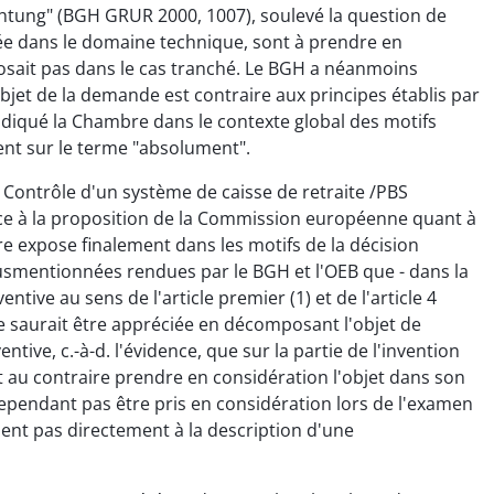
chtung" (BGH GRUR 2000, 1007), soulevé la question de
ssée dans le domaine technique, sont à prendre en
e posait pas dans le cas tranché. Le BGH a néanmoins
bjet de la demande est contraire aux principes établis par
indiqué la Chambre dans le contexte global des motifs
cent sur le terme "absolument".
 Contrôle d'un système de caisse de retraite /PBS
rence à la proposition de la Commission européenne quant à
re expose finalement dans les motifs de la décision
s susmentionnées rendues par le BGH et l'OEB que - dans la
ive au sens de l'article premier (1) et de l'article 4
ne saurait être appréciée en décomposant l'objet de
ntive, c.-à-d. l'évidence, que sur la partie de l'invention
ut au contraire prendre en considération l'objet dans son
pendant pas être pris en considération lors de l'examen
uent pas directement à la description d'une