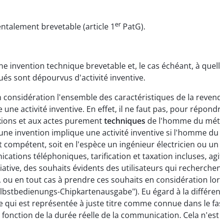
er
entalement brevetable (article 1
PatG).
 invention technique brevetable et, le cas échéant, à quell
és sont dépourvus d'activité inventive.
nsidération l'ensemble des caractéristiques de la revendi
 une activité inventive. En effet, il ne faut pas, pour répon
exions et aux actes purement
techniques
de l'homme du mét
qu'une invention implique une activité inventive si l'homme d
ompétent, soit en l'espèce un ingénieur électricien ou u
tions téléphoniques, tarification et taxation incluses, ag
tiative, des souhaits évidents des utilisateurs qui recherc
, ou en tout cas à prendre ces souhaits en considération lo
lbstbedienungs-Chipkartenausgabe"). Eu égard à la différent
i est représentée à juste titre comme connue dans le fascic
 fonction de la durée réelle de la communication. Cela n'est