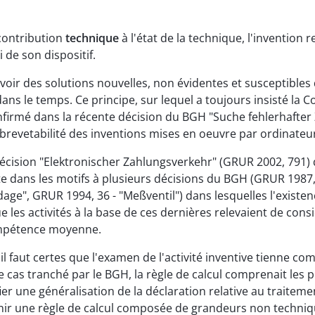
contribution
technique
à l'état de la technique, l'invention
 de son dispositif.
oir des solutions nouvelles, non évidentes et susceptibles 
ans le temps. Ce principe, sur lequel a toujours insisté la C
firmé dans la récente décision du BGH "Suche fehlerhafter
 brevetabilité des inventions mises en oeuvre par ordinateu
cision "Elektronischer Zahlungsverkehr" (GRUR 2002, 791) qu
te dans les motifs à plusieurs décisions du BGH (GRUR 1987, 
ge", GRUR 1994, 36 - "Meßventil") dans lesquelles l'existenc
 les activités à la base de ces dernières relevaient de cons
ompétence moyenne.
 faut certes que l'examen de l'activité inventive tienne comp
 le cas tranché par le BGH, la règle de calcul comprenait le
ier une généralisation de la déclaration relative au traite
venir une règle de calcul composée de grandeurs non techni