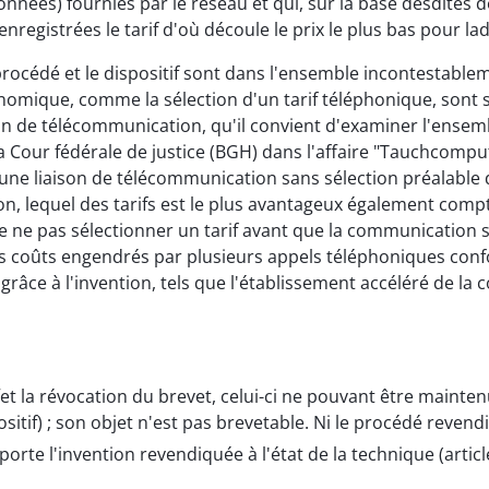
données) fournies par le réseau et qui, sur la base desdites 
registrées le tarif d'où découle le prix le plus bas pour l
le procédé et le dispositif sont dans l'ensemble incontestabl
onomique, comme la sélection d'un tarif téléphonique, sont
son de télécommunication, qu'il convient d'examiner l'ensem
a Cour fédérale de justice (BGH) dans l'affaire "Tauchcomput
 une liaison de télécommunication sans sélection préalable d
on, lequel des tarifs est le plus avantageux également comp
 de ne pas sélectionner un tarif avant que la communication s
es coûts engendrés par plusieurs appels téléphoniques confo
grâce à l'invention, tels que l'établissement accéléré de l
et la révocation du brevet, celui-ci ne pouvant être maintenu 
tif) ; son objet n'est pas brevetable. Ni le procédé revendi
rte l'invention revendiquée à l'état de la technique (articl