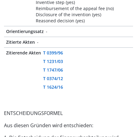
Inventive step (yes)
Reimbursement of the appeal fee (no)
Disclosure of the invention (yes)
Reasoned decision (yes)
Orientierungssatz
-
Zitierte Akten
-
Zitierende Akten
T 0399/96
T 1231/03
T 1747/06
T 0374/12
T 1624/16
ENTSCHEIDUNGSFORMEL
Aus diesen Gründen wird entschieden: