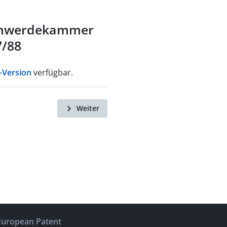
schwerdekammer
7/88
-Version
verfügbar.
Weiter
European Patent