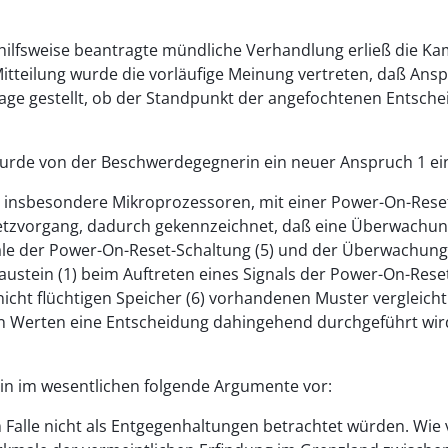
ilfsweise beantragte mündliche Verhandlung erließ die Kam
eilung wurde die vorläufige Meinung vertreten, daß Anspru
rage gestellt, ob der Standpunkt der angefochtenen Entsc
rde von der Beschwerdegegnerin ein neuer Anspruch 1 einge
insbesondere Mikroprozessoren, mit einer Power-On-Reset-
tzvorgang, dadurch gekennzeichnet, daß eine Überwachungse
nale der Power-On-Reset-Schaltung (5) und der Überwachungs
ustein (1) beim Auftreten eines Signals der Power-On-Rese
nicht flüchtigen Speicher (6) vorhandenen Muster vergleich
en Werten eine Entscheidung dahingehend durchgeführt wir
rin im wesentlichen folgende Argumente vor:
m Falle nicht als Entgegenhaltungen betrachtet würden. Wi