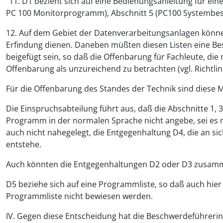
"11. D1 bezieht sich auf eine Bedienungsanleitung für e
PC 100 Monitorprogramm), Abschnitt 5 (PC100 Systembesc
12. Auf dem Gebiet der Datenverarbeitungsanlagen könne
Erfindung dienen. Daneben müßten diesen Listen eine Be
beigefügt sein, so daß die Offenbarung für Fachleute, die 
Offenbarung als unzureichend zu betrachten (vgl. Richtlinie
Für die Offenbarung des Standes der Technik sind diese
Die Einspruchsabteilung führt aus, daß die Abschnitte 1, 
Programm in der normalen Sprache nicht angebe, sei es n
auch nicht nahegelegt, die Entgegenhaltung D4, die an s
entstehe.
Auch könnten die Entgegenhaltungen D2 oder D3 zusamme
D5 beziehe sich auf eine Programmliste, so daß auch hie
Programmliste nicht bewiesen werden.
IV. Gegen diese Entscheidung hat die Beschwerdeführerin