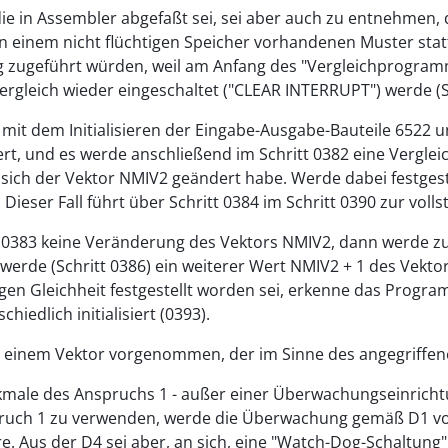
die in Assembler abgefaßt sei, sei aber auch zu entnehmen, 
in einem nicht flüchtigen Speicher vorhandenen Muster st
 zugeführt würden, weil am Anfang des "Vergleichprogrammes
gleich wieder eingeschaltet ("CLEAR INTERRUPT") werde (Sch
 mit dem Initialisieren der Eingabe-Ausgabe-Bauteile 6522
iert, und es werde anschließend im Schritt 0382 eine Verg
 sich der Vektor NMIV2 geändert habe. Werde dabei festgeste
 Dieser Fall führt über Schritt 0384 im Schritt 0390 zur voll
383 keine Veränderung des Vektors NMIV2, dann werde zunä
erde (Schritt 0386) ein weiterer Wert NMIV2 + 1 des Vektor
gen Gleichheit festgestellt worden sei, erkenne das Progr
edlich initialisiert (0393).
t einem Vektor vorgenommen, der im Sinne des angegriffene
rkmale des Anspruchs 1 - außer einer Überwachungseinrichtu
ch 1 zu verwenden, werde die Überwachung gemäß D1 von 
e. Aus der D4 sei aber, an sich, eine "Watch-Dog-Schaltu