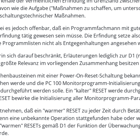
Merkmale der vermeintlichen Erfindung im Grenzland zwis
davon wie die Aufgabe ("Maßnahmen zu schaffen, um unters
s schaltungstechnischer Maßnahmen.
sei es jedoch offenbar, daß ein Programmfachmann mit gute
rfindung tätig gewesen sein müsse. Die Erfindung setze a
e Programmlisten nicht als Entgegenhaltungen angesehen 
 sich darauf beschränkt, Erläuterungen lediglich zur D1 (mi
 größte Relevanz im vorliegenden Zusammenhang besitzen 
chenbausteinen mit einer Power-On-Reset-Schaltung bekann
ochen werde und die PC 100 Monitorprogramm-Initialisieru
 durchgeführt werden solle. Ein "kalter" RESET werde durch
ESET bewirke die Initialisierung aller Monitorprogramm-Pa
entnehmen, daß ein "warmer" RESET zu jeder Zeit durch Betä
enn eine unbekannte Operation stattgefunden habe oder we
ines "warmen" RESETs gemäß D1 der Funktion der Überwachun
rde.