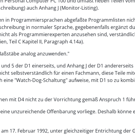
inen Personal Computer PC 100 und umfaßt neben Teilen vom 
hreibung) auch Anhang J (Monitor-Listing).
n in Programmiersprachen abgefaßte Programmlisten nicht
schreibung in normaler Sprache, gegebenenfalls ergänzt d
nicht als Programmierexperten anzusehen sind, verständlich 
n, Teil C Kapitel II, Paragraph 4.14a).
 Maßstäbe analog anzuwenden."
3 und 5 der D1 einerseits, und Anhang J der D1 andererseit
icht selbstverständlich für einen Fachmann, diese Teile m
ich eine "Watch-Dog-Schaltung" aufweise, mit D1 so zu kom
n mit D4 nicht zu der Vorrichtung gemäß Anspruch 1 füh
r eine unzureichende Offenbarung vorliege. Deshalb könne
 am 17. Februar 1992, unter gleichzeitiger Entrichtung der