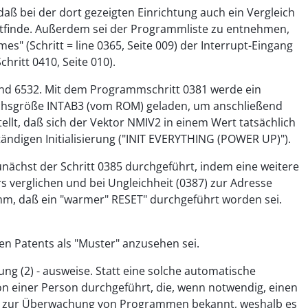
daß bei der dort gezeigten Einrichtung auch ein Vergleich
attfinde. Außerdem sei der Programmliste zu entnehmen,
" (Schritt = line 0365, Seite 009) der Interrupt-Eingang
ritt 0410, Seite 010).
 und 6532. Mit dem Programmschritt 0381 werde ein
leichsgröße INTAB3 (vom ROM) geladen, um anschließend
llt, daß sich der Vektor NMIV2 in einem Wert tatsächlich
ständigen Initialisierung ("INIT EVERYTHING (POWER UP)").
chst der Schritt 0385 durchgeführt, indem eine weitere
s verglichen und bei Ungleichheit (0387) zur Adresse
amm, daß ein "warmer" RESET" durchgeführt worden sei.
n Patents als "Muster" anzusehen sei.
ng (2) - ausweise. Statt eine solche automatische
einer Person durchgeführt, die, wenn notwendig, einen
ng" zur Überwachung von Programmen bekannt, weshalb es