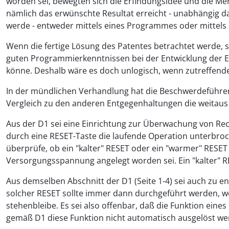
worden sei, bewegten sich die Erfindungsidee und die 
nämlich das erwünschte Resultat erreicht - unabhängig 
werde - entweder mittels eines Programmes oder mittel
Wenn die fertige Lösung des Patentes betrachtet werde, 
guten Programmierkenntnissen bei der Entwicklung der E
könne. Deshalb wäre es doch unlogisch, wenn zutreffend
In der mündlichen Verhandlung hat die Beschwerdeführerin
Vergleich zu den anderen Entgegenhaltungen die weitaus
Aus der D1 sei eine Einrichtung zur Überwachung von Re
durch eine RESET-Taste die laufende Operation unterbr
überprüfe, ob ein "kalter" RESET oder ein "warmer" RESET
Versorgungsspannung angelegt worden sei. Ein "kalter" R
Aus demselben Abschnitt der D1 (Seite 1-4) sei auch zu 
solcher RESET sollte immer dann durchgeführt werden, w
stehenbleibe. Es sei also offenbar, daß die Funktion e
gemäß D1 diese Funktion nicht automatisch ausgelöst we