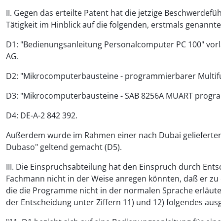
II. Gegen das erteilte Patent hat die jetzige Beschwerde
Tätigkeit im Hinblick auf die folgenden, erstmals genann
D1: "Bedienungsanleitung Personalcomputer PC 100" vorläuf
AG.
D2: "Mikrocomputerbausteine - programmierbarer Multif
D3: "Mikrocomputerbausteine - SAB 8256A MUART programm
D4: DE-A-2 842 392.
Außerdem wurde im Rahmen einer nach Dubai gelieferten
Dubaso" geltend gemacht (D5).
III. Die Einspruchsabteilung hat den Einspruch durch E
Fachmann nicht in der Weise anregen könnten, daß er zu
die die Programme nicht in der normalen Sprache erläute
der Entscheidung unter Ziffern 11) und 12) folgendes aus