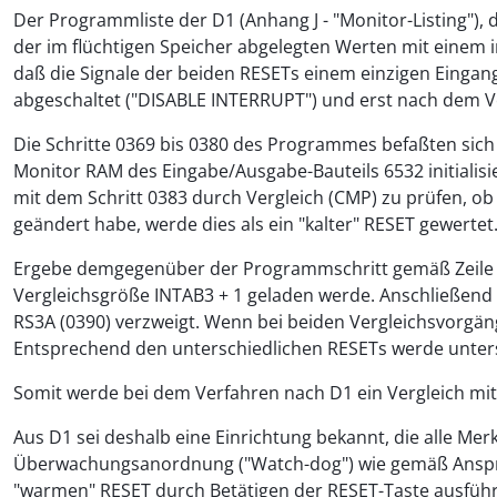
Der Programmliste der D1 (Anhang J - "Monitor-Listing"), 
der im flüchtigen Speicher abgelegten Werten mit einem 
daß die Signale der beiden RESETs einem einzigen Eingang
abgeschaltet ("DISABLE INTERRUPT") und erst nach dem Ver
Die Schritte 0369 bis 0380 des Programmes befaßten sich
Monitor RAM des Eingabe/Ausgabe-Bauteils 6532 initialis
mit dem Schritt 0383 durch Vergleich (CMP) zu prüfen, ob
geändert habe, werde dies als ein "kalter" RESET gewertet.
Ergebe demgegenüber der Programmschritt gemäß Zeile 0
Vergleichsgröße INTAB3 + 1 geladen werde. Anschließend w
RS3A (0390) verzweigt. Wenn bei beiden Vergleichsvorgän
Entsprechend den unterschiedlichen RESETs werde unterschi
Somit werde bei dem Verfahren nach D1 ein Vergleich mi
Aus D1 sei deshalb eine Einrichtung bekannt, die alle Me
Überwachungsanordnung ("Watch-dog") wie gemäß Anspru
"warmen" RESET durch Betätigen der RESET-Taste ausführ