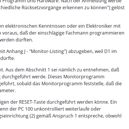
chen Programm und Hardware. Nach der Anmeldung werde
chiedliche Rücksetzvorgänge erkennen zu können") gelöst
n elektronischen Kenntnissen oder ein Elektroniker mit
lso voraus, daß der einschlägige Fachmann programmieren
werden dürften.
t Anhang J - "Monitor-Listing") abzugeben, weil D1 im
dürfte.
t. Aus dem Abschnitt 1 sei nämlich zu entnehmen, daß
ng durchgeführt werde. Dieses Monitorprogramm
geführt, sobald das Monitorprogramm feststelle, daß die
rameter.
tigen der RESET-Taste durchgeführt werden könne. Ein
nn der PC 100 unkontrolliert weiterlaufe oder
gseinrichtung (2) gemäß Anspruch 1 entspreche, obwohl