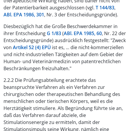
therapeutische Wirkung haben, sind daher nicht von
der Patentierbarkeit ausgeschlossen (vgl.
T 144/83
,
ABl. EPA 1986, 301
, Nr. 3 der Entscheidungsgründe).
Diesbezüglich hat die Große Beschwerdekammer in
ihrer Entscheidung
G 1/83
(
ABl. EPA 1985, 60
, Nr. 22 der
Entscheidungsgründe) ausdrücklich festgestellt: "Zweck
von
Artikel 52 (4) EPÜ
ist es, ... die nicht-kommerziellen
und nicht-industriellen Tätigkeiten auf dem Gebiet der
Human- und Veterinärmedizin von patentrechtlichen
Beschränkungen freizuhalten."
2.2.2 Die Prüfungsabteilung erachtete das
beanspruchte Verfahren als ein Verfahren zur
chirurgischen oder therapeutischen Behandlung des
menschlichen oder tierischen Körpers, weil es die
Herztätigkeit stimuliere. Als Begründung führte sie an,
daß das Verfahren darauf abziele, die
Stimulationsenergie zu ermitteln, damit der
Stimulationsimpuls seine Wirkung, nämlich eine