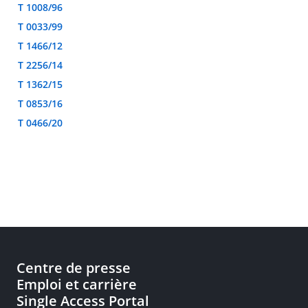
T 1008/96
T 0033/99
T 1466/12
T 2256/14
T 1362/15
T 0853/16
T 0466/20
Centre de presse
Emploi et carrière
Single Access Portal