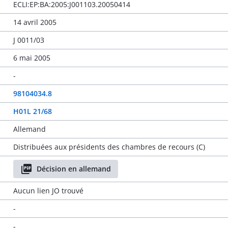
ECLI:EP:BA:2005:J001103.20050414
14 avril 2005
J 0011/03
6 mai 2005
-
98104034.8
H01L 21/68
Allemand
Distribuées aux présidents des chambres de recours (C)
Décision en allemand
Aucun lien JO trouvé
-
-