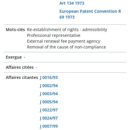
Art 134 1973
European Patent Convention R
69 1973
Mots-clés
Re-establishment of rights - admissibility
Professional representative
External renewal fee payment agency
Removal of the cause of non-compliance
Exergue
-
Affaires citées
-
Affaires citantes
J 0016/93
J 0002/94
J 0003/94
J 0005/94
J 0022/97
J 0024/97
J 0007/99