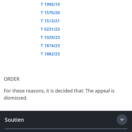
T 1995/19
T 1570/20
T 1513/21
T 0231/23
T 1029/23
T 1874/23
T 1882/23
ORDER
For these reasons, it is decided that: The appeal is
dismissed.
Soutien