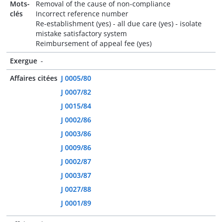
Mots-
Removal of the cause of non-compliance
clés
Incorrect reference number
Re-establishment (yes) - all due care (yes) - isolate
mistake satisfactory system
Reimbursement of appeal fee (yes)
Exergue
-
Affaires citées
J 0005/80
J 0007/82
J 0015/84
J 0002/86
J 0003/86
J 0009/86
J 0002/87
J 0003/87
J 0027/88
J 0001/89