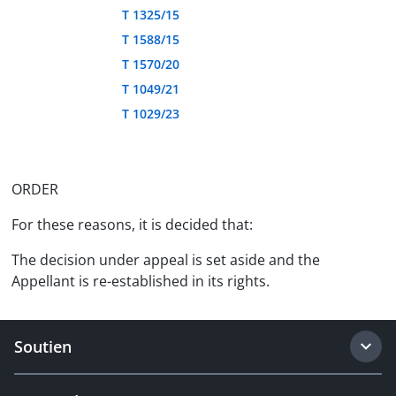
T 1325/15
T 1588/15
T 1570/20
T 1049/21
T 1029/23
ORDER
For these reasons, it is decided that:
The decision under appeal is set aside and the
Appellant is re-established in its rights.
Soutien