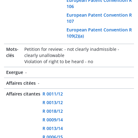
European Patent Convention R
106
European Patent Convention R
107
European Patent Convention R
109(2)(a)
Mots-
Petition for review: - not clearly inadmissible -
clés
clearly unallowable
Violation of right to be heard - no
Exergue
-
Affaires citées
-
Affaires citantes
R 0011/12
R 0013/12
R 0018/12
R 0009/14
R 0013/14
R 0006/15