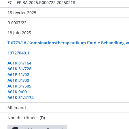
ECLI:EP:BA:2025:R000722.20250218
18 février 2025
R 0007/22
18 juin 2025
T 0779/18 (Kombinationstherapeutikum für die Behandlung vo
13727040.1
A61K 31/164
A61K 31/728
A61P 11/02
A61K 31/00
A61K 31/505
A61K 9/00
A61K 31/4174
Allemand
Non distribuées (D)