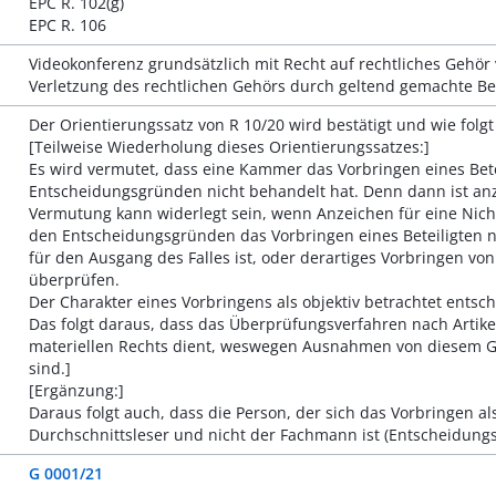
EPC R. 102(g)
EPC R. 106
Videokonferenz grundsätzlich mit Recht auf rechtliches Gehör v
Verletzung des rechtlichen Gehörs durch geltend gemachte B
Der Orientierungssatz von R 10/20 wird bestätigt und wie folgt
[Teilweise Wiederholung dieses Orientierungssatzes:]
Es wird vermutet, dass eine Kammer das Vorbringen eines Betei
Entscheidungsgründen nicht behandelt hat. Denn dann ist anzu
Vermutung kann widerlegt sein, wenn Anzeichen für eine Nicht
den Entscheidungsgründen das Vorbringen eines Beteiligten ni
für den Ausgang des Falles ist, oder derartiges Vorbringen von
überprüfen.
Der Charakter eines Vorbringens als objektiv betrachtet ents
Das folgt daraus, dass das Überprüfungsverfahren nach Artike
materiellen Rechts dient, weswegen Ausnahmen von diesem G
sind.]
[Ergänzung:]
Daraus folgt auch, dass die Person, der sich das Vorbringen a
Durchschnittsleser und nicht der Fachmann ist (Entscheidungsg
G 0001/21