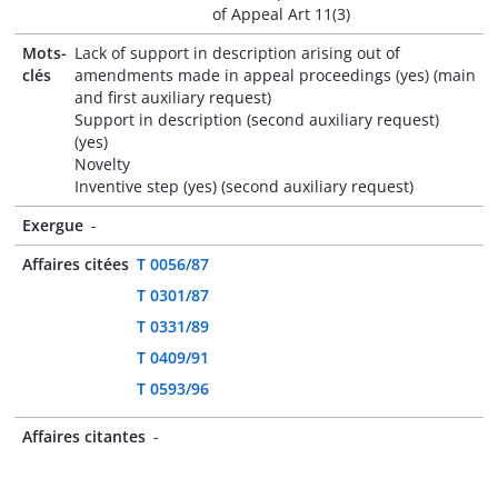
of Appeal Art 11(3)
Mots-
Lack of support in description arising out of
clés
amendments made in appeal proceedings (yes) (main
and first auxiliary request)
Support in description (second auxiliary request)
(yes)
Novelty
Inventive step (yes) (second auxiliary request)
Exergue
-
Affaires citées
T 0056/87
T 0301/87
T 0331/89
T 0409/91
T 0593/96
Affaires citantes
-