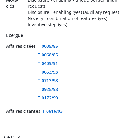
clés
request)
Disclosure - enabling (yes) (auxiliary request)
Novelty - combination of features (yes)
Inventive step (yes)
Exergue
-
Affaires citées
T 0035/85
T 0068/85
T 0409/91
T 0653/93
T 0713/98
T 0925/98
T 0172/99
Affaires citantes
T 0616/03
ORDER