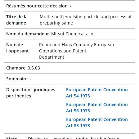
Résumés pour cette décision
-
Titre de la
Multi-shell emulsion particle and process of
demande
preparing same
Nom du demandeur
Mitsui Chemicals. Inc.
Nom de
Rohm and Haas Company European
l'opposant
Operations and Patent
Department
Chambre
3.3.03
Sommaire
-
Dispositions juridiques
European Patent Convention
pertinentes
Art 54 1973
European Patent Convention
Art 56 1973
European Patent Convention
Art 83 1973
Mots-
Disclosure - enabling - undue burden (main