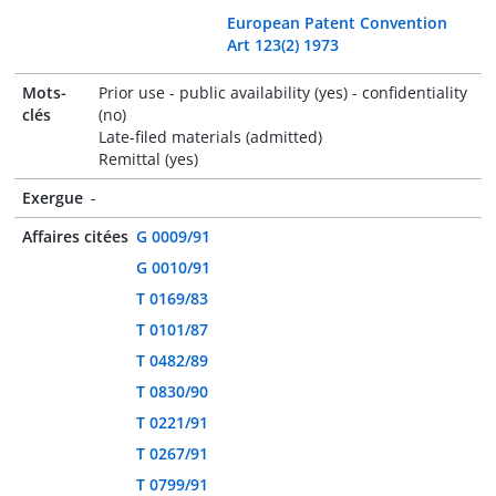
European Patent Convention
Art 123(2) 1973
Mots-
Prior use - public availability (yes) - confidentiality
clés
(no)
Late-filed materials (admitted)
Remittal (yes)
Exergue
-
Affaires citées
G 0009/91
G 0010/91
T 0169/83
T 0101/87
T 0482/89
T 0830/90
T 0221/91
T 0267/91
T 0799/91