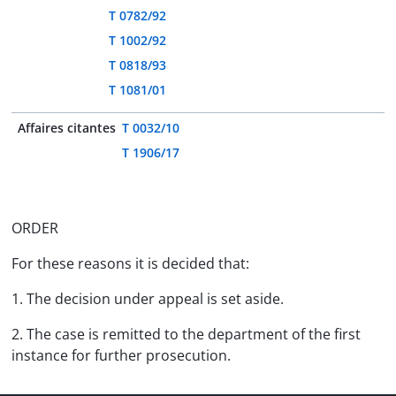
T 0782/92
T 1002/92
T 0818/93
T 1081/01
Affaires citantes
T 0032/10
T 1906/17
ORDER
For these reasons it is decided that:
1. The decision under appeal is set aside.
2. The case is remitted to the department of the first
instance for further prosecution.