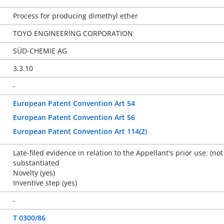
Process for producing dimethyl ether
TOYO ENGINEERING CORPORATION
SÜD-CHEMIE AG
3.3.10
-
European Patent Convention Art 54
European Patent Convention Art 56
European Patent Convention Art 114(2)
Late-filed evidence in relation to the Appellant's prior use: (no
substantiated
Novelty (yes)
Inventive step (yes)
-
T 0300/86