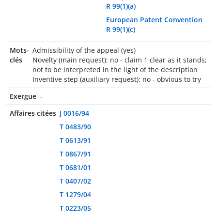
R 99(1)(a)
European Patent Convention
R 99(1)(c)
Mots-
Admissibility of the appeal (yes)
clés
Novelty (main request): no - claim 1 clear as it stands;
not to be interpreted in the light of the description
Inventive step (auxiliary request): no - obvious to try
Exergue
-
Affaires citées
J 0016/94
T 0483/90
T 0613/91
T 0867/91
T 0681/01
T 0407/02
T 1279/04
T 0223/05