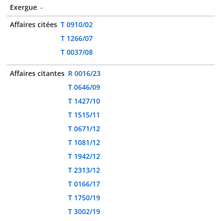
Exergue
-
Affaires citées
T 0910/02
T 1266/07
T 0037/08
Affaires citantes
R 0016/23
T 0646/09
T 1427/10
T 1515/11
T 0671/12
T 1081/12
T 1942/12
T 2313/12
T 0166/17
T 1750/19
T 3002/19