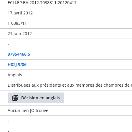
ECLI:EP:BA:2012:T038311.20120417
17 avril 2012
T 0383/11
21 juin 2012
-
97954466.5
H02J 9/06
Anglais
Distribuées aux présidents et aux membres des chambres de r
Décision en anglais
Aucun lien JO trouvé
-
-