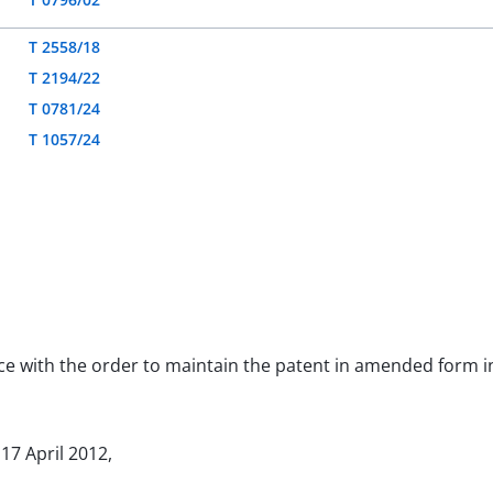
T 2558/18
T 2194/22
T 0781/24
T 1057/24
nce with the order to maintain the patent in amended form in
 17 April 2012,