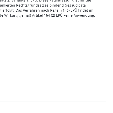
atz 2, Variante 1, EPÜ. Diese Patentfassung ist für die
rankerten Rechtsgrundsatzes bindend (res iudicata,
erfolgt. Das Verfahren nach Regel 71 (6) EPÜ findet im
ende Wirkung gemäß Artikel 164 (2) EPÜ keine Anwendung.