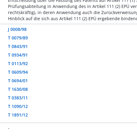
Entscheidung über die Fassung des Patents auf Artikel 111 (1) S
Prüfungsabteilung in Anwendung des in Artikel 111 (2) EPÜ ve
rechtskräftig), in deren Anwendung auch die Zurückverweisung 
Hinblick auf die sich aus Artikel 111 (2) EPÜ ergebende bind
J 0008/98
T 0079/89
T 0843/91
T 0934/91
T 0113/92
T 0609/94
T 0694/01
T 1630/08
T 0383/11
T 1090/12
T 1891/12
-