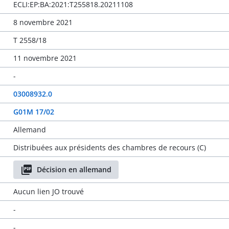
ECLI:EP:BA:2021:T255818.20211108
8 novembre 2021
T 2558/18
11 novembre 2021
-
03008932.0
G01M 17/02
Allemand
Distribuées aux présidents des chambres de recours (C)
Décision en allemand
Aucun lien JO trouvé
-
-