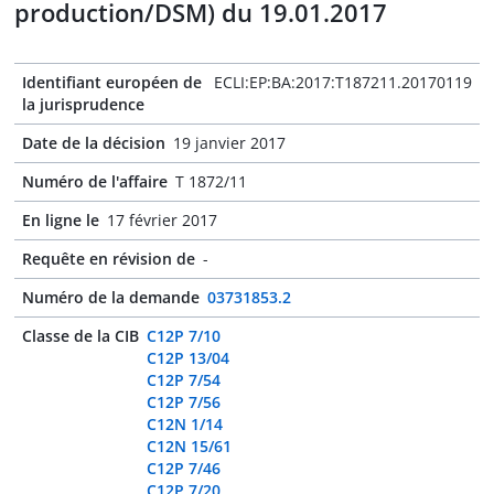
production/DSM) du 19.01.2017
Identifiant européen de
ECLI:EP:BA:2017:T187211.20170119
la jurisprudence
Date de la décision
19 janvier 2017
Numéro de l'affaire
T 1872/11
En ligne le
17 février 2017
Requête en révision de
-
Numéro de la demande
03731853.2
Classe de la CIB
C12P 7/10
C12P 13/04
C12P 7/54
C12P 7/56
C12N 1/14
C12N 15/61
C12P 7/46
C12P 7/20