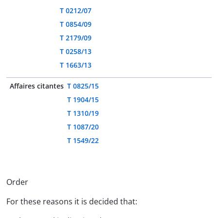
T 0212/07
T 0854/09
T 2179/09
T 0258/13
T 1663/13
Affaires citantes
T 0825/15
T 1904/15
T 1310/19
T 1087/20
T 1549/22
Order
For these reasons it is decided that: