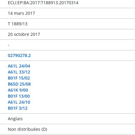
ECLI:EP:BA:2017:T188913.20170314
14 mars 2017
T 1889/13
20 octobre 2017
-
02790278.2
A61L 24/04
A61L 33/12
B01F 15/02
B65D 25/08
A61K 9/00
B01F 13/00
A61L 24/10
B01F 3/12
Anglais
Non distribuées (D)