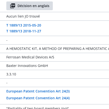
Décision en anglais
Aucun lien JO trouvé
T 1889/13 2015-05-20
T 1889/13 2018-11-27
-
A HEMOSTATIC KIT, A METHOD OF PREPARING A HEMOSTATI
Ferrosan Medical Devices A/S
Baxter Innovations GmbH
3.3.10
-
European Patent Convention Art 24(3)
European Patent Convention Art 24(4)
"Partiality of two board members (no)"