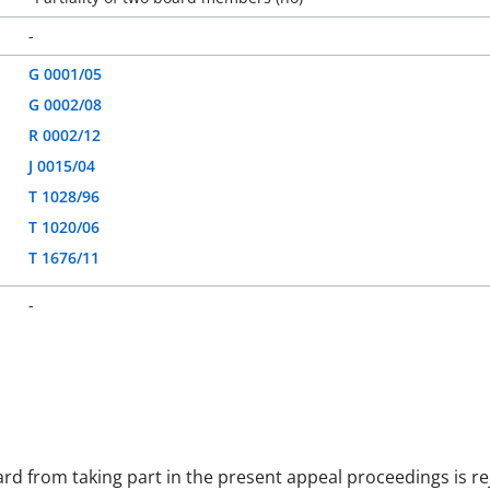
-
G 0001/05
G 0002/08
R 0002/12
J 0015/04
T 1028/96
T 1020/06
T 1676/11
-
rd from taking part in the present appeal proceedings is re