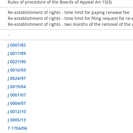
Rules of procedure of the Boards of Appeal Art 15(3)
Re-establishment of rights - time limit for paying renewal fee
Re-establishment of rights - time limit for filing request for re
Re-establishment of rights - two months of the removal of the
-
J 0007/82
J 0017/89
J 0027/90
J 0016/93
J 0024/97
J 0019/04
J 0001/07
J 0004/07
J 0012/10
J 0005/13
T 1704/06