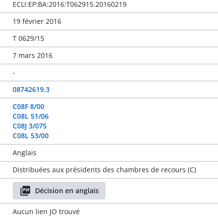
ECLI:EP:BA:2016:T062915.20160219
19 février 2016
T 0629/15
7 mars 2016
-
08742619.3
C08F 8/00
C08L 51/06
C08J 3/075
C08L 53/00
Anglais
Distribuées aux présidents des chambres de recours (C)
Décision en anglais
Aucun lien JO trouvé